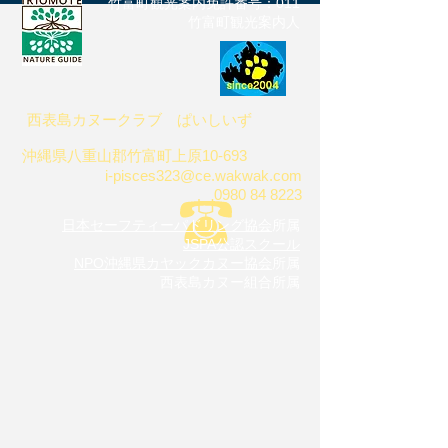
竹富町観光案内免許番号：011
​竹富町観光案内人
西表島カヌークラブ
ぱいしいず
沖縄県八重山郡竹富町上原10-693
i-pisces323@ce.wakwak.com
0980 84 8223
日本セーフティーパドリング協会
所属
JSPA公認スクール
NPO沖縄県カヤックカヌー協会
所属
西表島カヌー組合所属