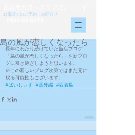
西表島カヌークラブぱいしぃず
お電話でのご予約・お問合せ
0980-84-8223
島の風が恋しくなったら
長年にわたり続けていた当店ブログ
「島の風が恋しくなったら」を新ブロ
グに引き継ぎしようと思います。 
※この新しいブログ次第ではまた元に
戻る可能性もございます。
#ぱいしぃず
#番外編
#西表島