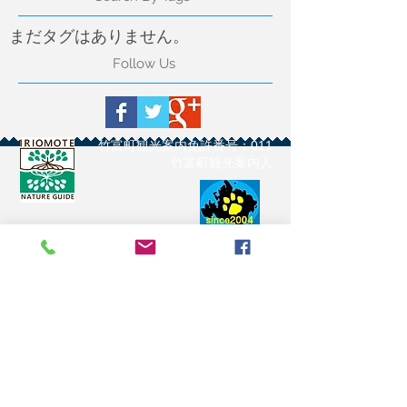
まだタグはありません。
Follow Us
竹富町観光案内免許番号：011
​竹富町観光案内人
西表島カヌークラブ
ぱいしいず
沖縄県八重山郡竹富町上原10-693
i-pisces323@ce.wakwak.com
0980 84 8223
日本セーフティーパドリング協会
所属
JSPA公認スクール
NPO沖縄県カヤックカヌー協会
所属
西表島カヌー組合所属