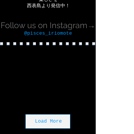
西表島より発信中！
Follow us on Instagram→
@pisces_iriomote
Load More