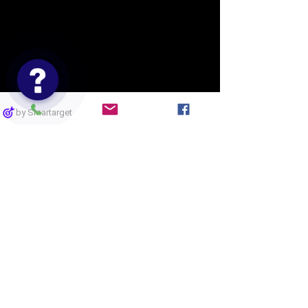
by Smartarget
竹富町観光案内免許番号：011
​竹富町観光案内人
西表島カヌークラブ
ぱいしいず
沖縄県八重山郡竹富町上原10-693
i-pisces323@ce.wakwak.com
0980 84 8223
日本セーフティーパドリング協会
所属
JSPA公認スクール
NPO沖縄県カヤックカヌー協会
所属