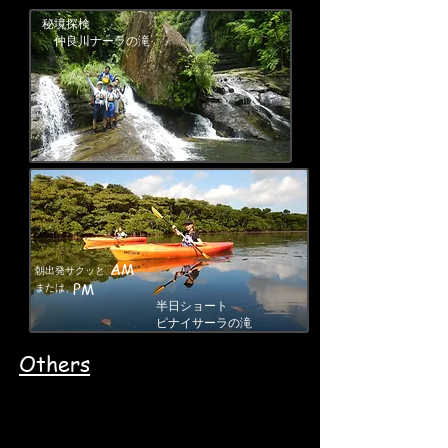
秘境探検
仲良川ナーラの滝
AM
朝出発サクッと
PM
または、
半日ショート
​ピナイサーラの滝
Others