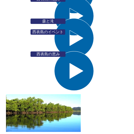
森と滝
西表島のイベント
西表島の恵み