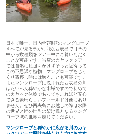
日本で唯一、国内全7種類のマングローブ
すべてが見る事が可能な西表島ではその
中から数種類をツアー中にご覧いただく
ことが可能です。当店のカヤックツアー
では自然に負担をかけずそっと近寄って
この不思議な植物、マングローブをじっ
くり観察し時には触ることも可能です。
またマングローブに包まれた西表島の川
はたいへん穏やかな水域ですので初めて
のカヤック体験であってもこれほど安心
できる素晴らしいフィールドは他にあり
ません。ぜひ西表島にお越しの際は水際
の世界と陸の世界の架け橋となるマング
ローブ域の世界を感じてください。
マングローブと穏やかに広がる川のカヤ
ックツアーに興味を持たれた方におすす