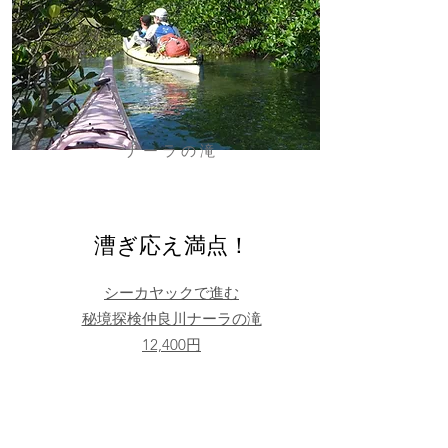
ナーラの滝
漕ぎ応え満点！
シーカヤックで進む
秘境探検仲良川ナーラの滝
12,400円