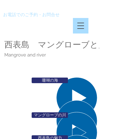
西表島カヌークラブぱいしぃず
お電話でのご予約・お問合せ
0980-84-8223
西表島 マングローブと川
Mangrove and river
珊瑚の海
マングローブの川
西表島の魅力