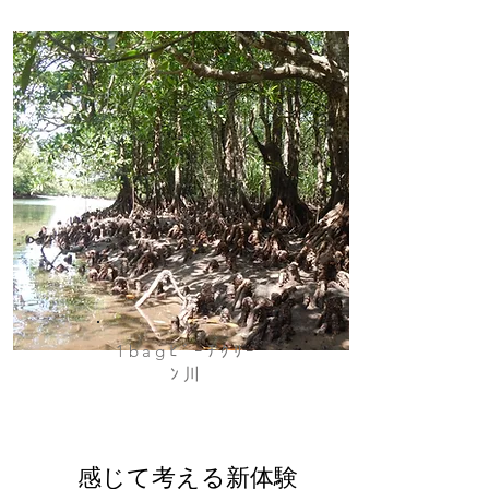
1bagﾋﾞｰﾁｸﾘｰ
ﾝ川
感じて考える新体験