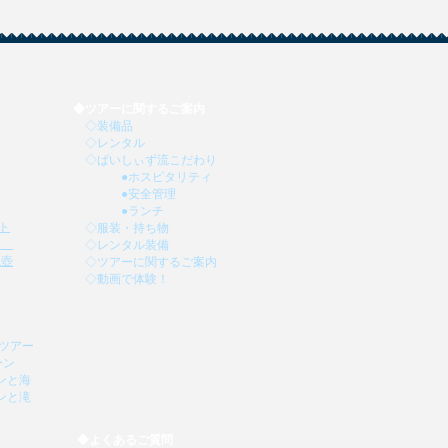
◆
ツアーに関するご案内
◇
装備品
◇
レンタル
◇
ぱいしぃず流こだわり
●
ホスピタリティ
●
安全管理
●
ランチ
ト
◇
服装・持ち物
PM
◇
レンタル装備
滝壺
◇
ツアーに関するご案内
​
◇
動画で体験！
​
ツアー
ーン
ンと海
ンと滝
◆
よくあるご質問