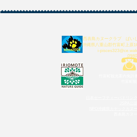
西表島カヌークラブ
ぱい
沖縄県八重山郡竹富町上原10-
i-pisces323@ce.wa
0980
竹富町観光案内免許番
​竹富町
日本セーフティーパドリン
JSPA公
NPO沖縄県カヤックカヌ
西表島カヌ