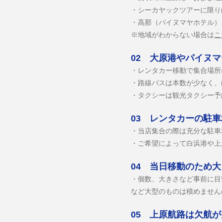
・シーカヤックツアーに限り
・高那（パイヌマヤホテル）
※地域がわからない場合は
こ
02 大原港やパイヌ
・​レンタカー移動で集合場
・路線バスは本数が少なく、
・タクシーは観光タクシー予
03 レンタカーの駐
・​当店集合の際は充分な駐
・ご希望によって白浜港や上
04 当日移動のため
・​個数、大きさなど事前に
など大型のものは積めません
05 上原航路は欠航