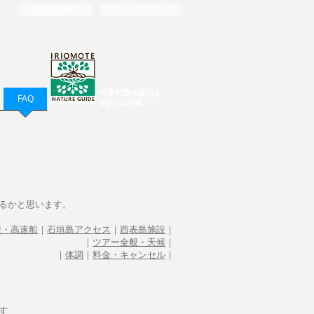
西表島MAP
カヤックについて
す
​竹富町観光案内人
FAQ
免許011取得
るかと思います。
迎・高速船
｜
石垣島アクセス
｜
西表島施設
｜
｜
ツアー全般・天候
｜
｜
体調
｜
料金・キャンセル
｜
す