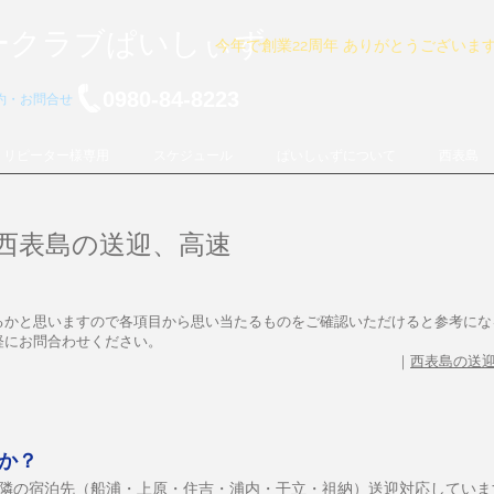
ークラブぱいしぃず
今年で創業22周年 ありがとうございま
0980-84-8223
予約・お問合せ
リピーター様専用
スケジュール
ぱいしぃずについて
西表島
西表島の送迎、高速
るかと思いますので各項目から思い当たるものをご確認いただけると参考にな
軽にお問合わせください。
｜
西表島の送
すか？
近隣の宿泊先（船浦・上原・住吉・浦内・干立・祖納）送迎対応していま