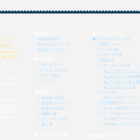
◆
HOME
◆
ツアーメニュー
しいず
●西表島MAP
◆ツアーカテゴリー別
●
カヤックについて
◇
西表ブルー
693
●
当店のこだわり
◇
ナーラの滝
kwak.com
◇
アダナデの滝
 84 8223
◆
ABOUT
◇
水落の滝
◇
我々について
◇
ピナイサーラの滝
◇
これまでの歩み
●ピナイサーラショー
◇
ガイド紹介
●ピナイサーラAM/
号：011
◇
リンク
●ピナイサーラ滝上/
観光案内人
●ピナイサーラ＆海
◇
さがりばな
◆
西表島
●
さがりばなショート
◇
西表島の魅力
グ協会
所属
◇1日1組限定メニュー
◇
西表島のイベント
認スクール
●１日１組限定シニア
◇
西表島の恵み
ー協会
所属
◇カヤック＆
ビーチクリ
◇
珊瑚の海
ー組合所属
●１bagビーチクリー
◇
マングロ-ブの川
●１bagビーチクリー
◇
森と滝
◆リアルタイム予約
◆
研修プログラム