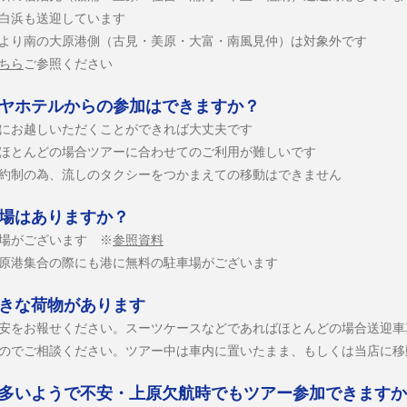
白浜も送迎しています
より南の大原港側（古見・美原・大富・南風見仲）は対象外です
ちら
ご参照ください
マヤホテルからの参加はできますか？
所にお越しいただくことができれば大丈夫です
ほとんどの場合ツアーに合わせてのご利用が難しいです
約制の為、流しのタクシーをつかまえての
移動はできません
車場はありますか？
車場がございます ※
参照資料
原港集合の際にも港に無料の駐車場がございます
大きな荷物があります
目安をお報せください。スーツケースなどであればほとんどの場合送迎
のでご相談ください。ツアー中は車内に置いたまま、もしくは当店に移
が多いようで不安・上原欠航時でもツアー参加できます