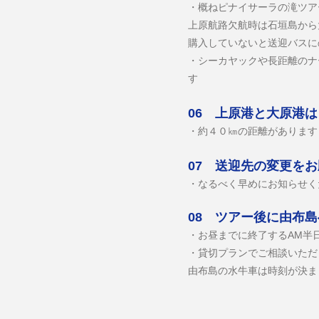
・概ねピナイサーラの滝ツア
上原航路欠航時は石垣島から
購入していないと送迎バスに
・シーカヤックや長距離のナ
す
06 上原港と大原港
・​約４０㎞の距離がありま
07 送迎先の変更を
・​なるべく早めにお知らせ
08 ツアー後に由布
・​お昼までに終了するAM
​・貸切プランでご相談いた
​由布島の水牛車は時刻が決