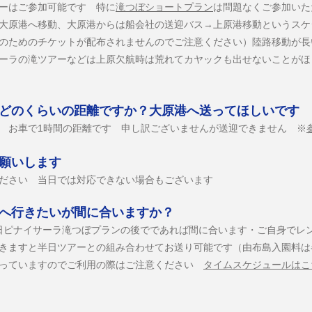
ーはご参加可能です 特に
滝つぼショートプラン
は問題なくご参加いた
大原港へ移動、大原港からは船会社の送迎バス→上原港移動というスケ
のためのチケットが配布されませんのでご注意ください）陸路移動が長
ーラの滝ツアーなどは上原欠航時は荒れてカヤックも出せないことがほ
はどのくらいの距離ですか？大原港へ送ってほしいです
す お車で1時間の距離です 申し訳ございませんが送迎できません ※
お願いします
ください 当日では対応できない場合もございます
島へ行きたいが間に合いますか？
半日ピナイサーラ滝つぼプランの後でであれば間に合います・
ご自身でレ
だきますと半日ツアーとの組み合わせてお送り可能です（由布島入園料
まっていますのでご利用の際はご注意ください
タイムスケジュールはこ