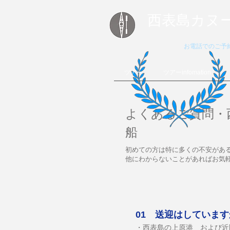
西表島カヌ
お電話でのご
ツアー
ツアーinfomation
よくあるご質問・
船
初めての方は特に多くの不安があ
他にわからないことがあればお気
01 送迎はしていま
・​西表島の上原港 および