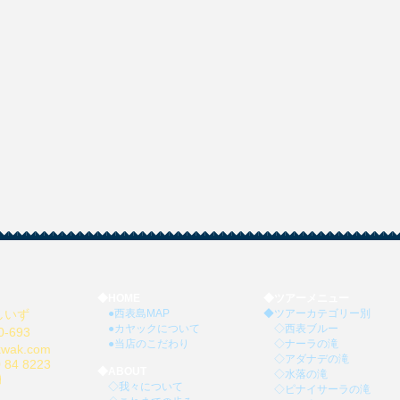
◆
HOME
◆
ツアーメニュー
しいず
●西表島MAP
◆ツアーカテゴリー別
●
カヤックについて
◇
西表ブルー
693
●
当店のこだわり
◇
ナーラの滝
kwak.com
◇
アダナデの滝
 84 8223
◆
ABOUT
◇
水落の滝
◇
我々について
◇
ピナイサーラの滝