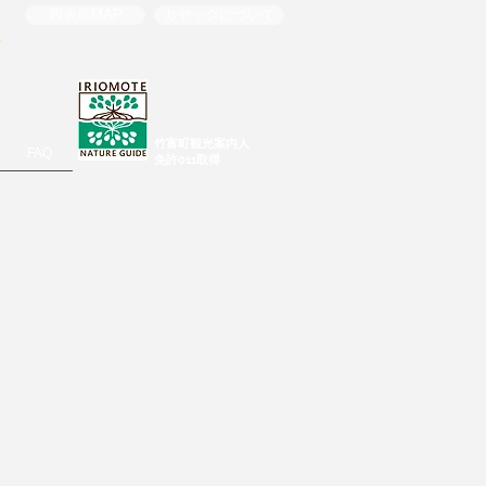
西表島MAP
カヤックについて
す
​竹富町観光案内人
FAQ
免許011取得