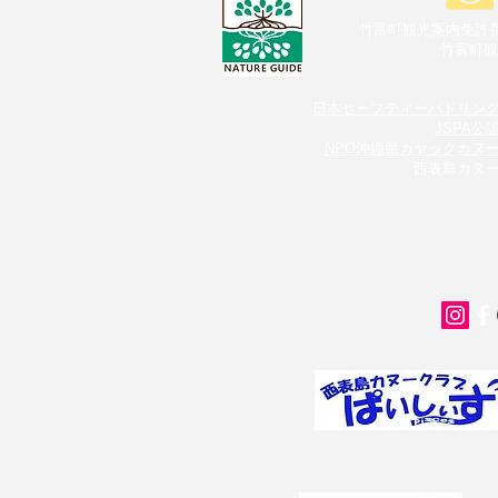
竹富町観光案内免許番
​竹富町
日本セーフティーパドリン
JSPA公
NPO沖縄県カヤックカヌ
西表島カヌ