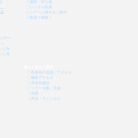
ト
◇
服装・持ち物
PM
◇
レンタル装備
滝壺
◇
ツアーに関するご案内
​
◇
動画で体験！
​
ツアー
ーン
ンと海
ンと滝
◆
よくあるご質問
◇
西表島の送迎・アクセス
◇
離島アクセス
◇
西表島施設
◇
ツアー全般・天候
◇
体調
◇
料金・キャンセル