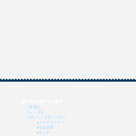
◆
ツアーに関するご案内
◇
装備品
◇
レンタル
◇
ぱいしぃず流こだわり
●
ホスピタリティ
●
安全管理
●
ランチ