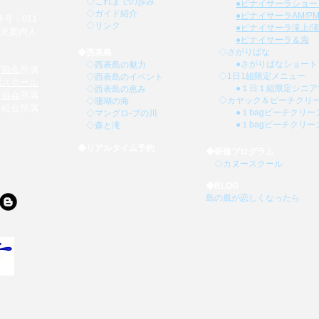
◇
これまでの歩み
●ピナイサーラショー
◇
ガイド紹介
●ピナイサーラAM/
号：011
◇
リンク
●ピナイサーラ滝上/
観光案内人
●ピナイサーラ＆海
◇
さがりばな
◆
西表島
●
さがりばなショート
◇
西表島の魅力
グ協会
所属
◇1日1組限定メニュー
◇
西表島のイベント
認スクール
●１日１組限定シニア
◇
西表島の恵み
ー協会
所属
◇カヤック＆
ビーチクリ
◇
珊瑚の海
ー組合所属
●１bagビーチクリー
◇
マングロ-ブの川
●１bagビーチクリー
◇
森と滝
◆リアルタイム予約
◆
研修プログラム
◇
カヌースクール
◆
BLOG
島の風が恋しくなったら