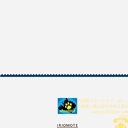
西表島カヌークラブ
ぱい
沖縄県八重山郡竹富町上原10-
i-pisces323@ce.wa
0980