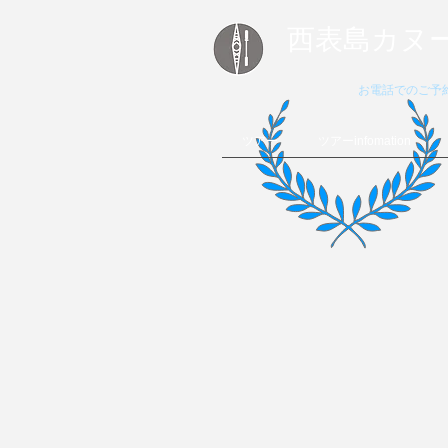
西表島カヌ
お電話でのご
ツアー
ツアーinfomation