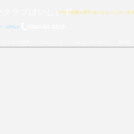
ークラブぱいしぃず
今年で創業22周年 ありがとうございま
0980-84-8223
予約・お問合せ
リピーター様専用
スケジュール
ぱいしぃずについて
西表島