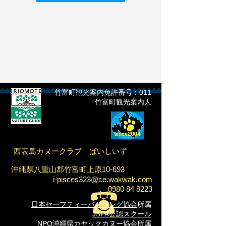
竹富町観光案内免許番号：011
​竹富町観光案内人
西表島カヌークラブ
ぱいしいず
沖縄県八重山郡竹富町上原10-693
i-pisces323@ce.wakwak.com
0980 84 8223
日本セーフティーパドリング協会
所属
JSPA公認スクール
NPO沖縄県カヤックカヌー協会
所属